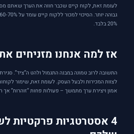
לעומת זאת, לקוח קיים שכבר חווה את הערך שאתם מספק
20% בלבד.
אז למה אנחנו מזניחים את
התשובה לרוב טמונה במבנה התגמול ולהט ה”ציד”. סגירת
לצוות המכירות ולבעל העסק. לעומת זאת, שימור לקוחות
אמון ויצירת ערך מתמשך – פעולות פחות “זוהרות” אך רו
4 אסטרטגיות פרקטיות לש